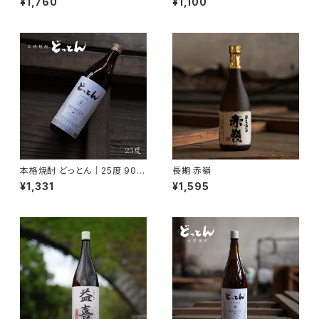
¥1,760
¥1,100
25度 720ml
ール 麦焼酎部門 第1位受賞】
本格焼酎 どっとん｜25度 900
長期 赤嶺
ml【2015年度 全国酒類コンク
¥1,331
¥1,595
ール 麦焼酎部門 第1位受賞】