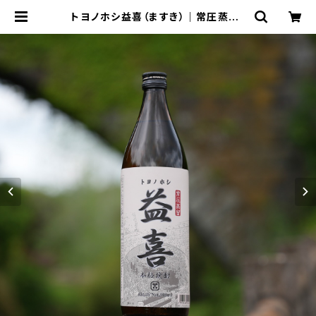
トヨノホシ益喜（ますき）｜常圧蒸留・
本格焼酎 25度 900ml【香ばしい・濃
厚】 | 赤嶺酒造場 - ONLINE SHOP