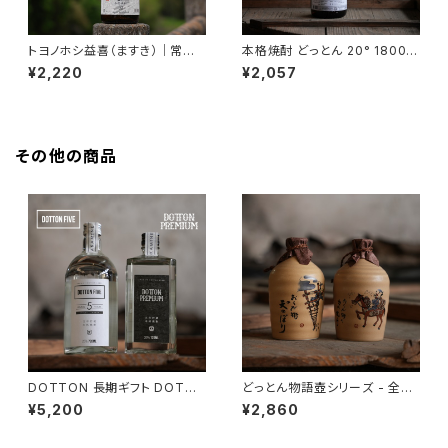
トヨノホシ益喜（ますき）｜常圧
本格焼酎 どっとん 20° 1800m
蒸留・本格焼酎 25度 1800ml
l【2015年度 全国酒類コンクー
¥2,220
¥2,057
【香ばしい・濃厚】
ル 麦焼酎部門 第1位受賞】
その他の商品
DOTTON 長期ギフト DOTTO
どっとん物語壺シリーズ - 全２
N FIVE/DOTTON PREMIUM
種類【受注生産 納期：最大1ヶ
¥5,200
¥2,860
月】