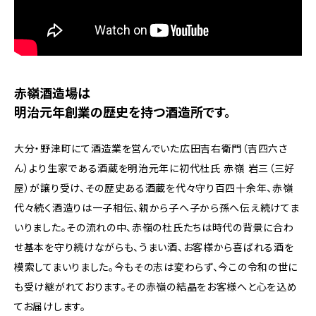
赤嶺酒造場は
明治元年創業の歴史を持つ酒造所です。
大分・野津町にて酒造業を営んでいた広田吉右衛門（吉四六さ
ん）より生家である酒蔵を明治元年に初代杜氏 赤嶺 岩三（三好
屋）が譲り受け、その歴史ある酒蔵を代々守り百四十余年、赤嶺
代々続く酒造りは一子相伝、親から子へ子から孫へ伝え続けてま
いりました。その流れの中、赤嶺の杜氏たちは時代の背景に合わ
せ基本を守り続けながらも、うまい酒、お客様から喜ばれる酒を
模索してまいりました。今もその志は変わらず、今この令和の世に
も受け継がれております。その赤嶺の結晶をお客様へと心を込め
てお届けします。