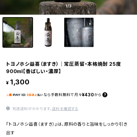
1
/3
トヨノホシ益喜（ますき）｜常圧蒸留・本格焼酎 25度
900ml【香ばしい・濃厚】
1,300
¥
¥430
なら
手数料無料で
月々
から
別途送料がかかります。
送料を確認する
『トヨノホシ益喜（ますき）』は、原料の香りと旨味をしっかり引き
出す