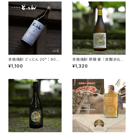
本格焼酎 どっとん 20°｜900
本格焼酎 昇陽 麦｜炭酸水仕立
ml【2015年度 全国酒類コンク
て・爽快クリアな味わい【食中酒
¥1,100
¥1,320
ール 麦焼酎部門 第1位受賞】
に最適】720ml