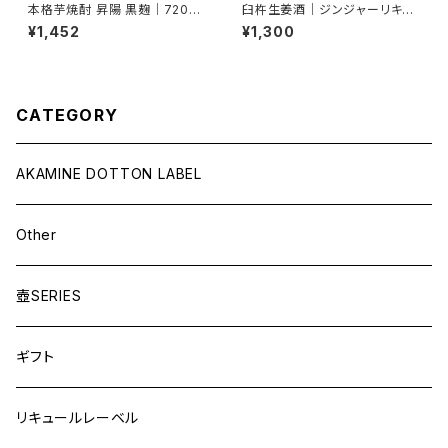
本格芋焼酎 昇陽 黒麹｜720ml
臼杵生姜酒｜ジンジャーリキュ
常圧・減圧ブレンド 25度【香り
ール｜大分・臼杵産生姜使用
¥1,452
¥1,300
豊か・まろやか】
CATEGORY
AKAMINE DOTTON LABEL
Other
壺SERIES
ギフト
リキュールレーベル