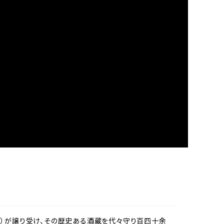
屋）が譲り受け、その歴史ある酒蔵を代々守り百四十余