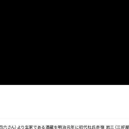
四六さん）より生家である酒蔵を明治元年に初代杜氏赤嶺 岩三（三好