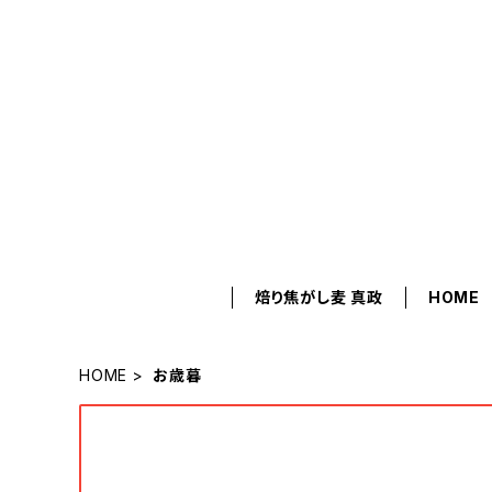
焙り焦がし麦 真政
HOME
HOME
お歳暮