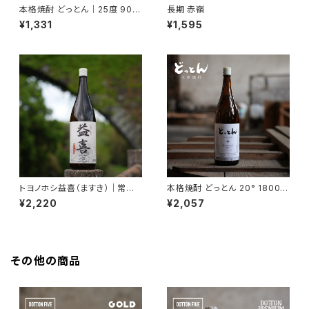
本格焼酎 どっとん｜25度 900
長期 赤嶺
ml【2015年度 全国酒類コンク
¥1,331
¥1,595
ール 麦焼酎部門 第1位受賞】
トヨノホシ益喜（ますき）｜常圧
本格焼酎 どっとん 20° 1800m
蒸留・本格焼酎 25度 1800ml
l【2015年度 全国酒類コンクー
¥2,220
¥2,057
【香ばしい・濃厚】
ル 麦焼酎部門 第1位受賞】
その他の商品