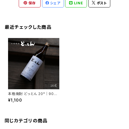
保存
シェア
LINE
ポスト
最近チェックした商品
本格焼酎 どっとん 20°｜900
ml【2015年度 全国酒類コンク
¥1,100
ール 麦焼酎部門 第1位受賞】
同じカテゴリの商品