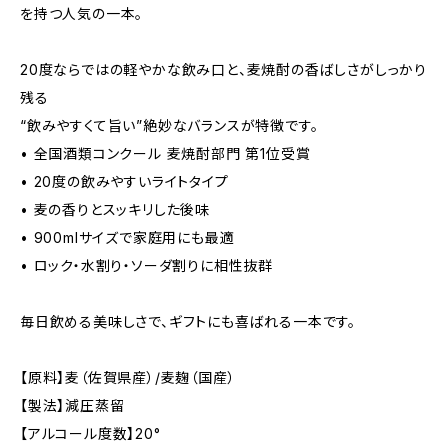
を持つ人気の一本。
20度ならではの軽やかな飲み口と、麦焼酎の香ばしさがしっかり
残る
“飲みやすくて旨い”絶妙なバランスが特徴です。
• 全国酒類コンクール 麦焼酎部門 第1位受賞
• 20度の飲みやすいライトタイプ
• 麦の香りとスッキリした後味
• 900mlサイズで家庭用にも最適
• ロック・水割り・ソーダ割りに相性抜群
毎日飲める美味しさで、ギフトにも喜ばれる一本です。
【原料】麦（佐賀県産）/麦麹（国産）
【製法】減圧蒸留
【アルコール度数】20°