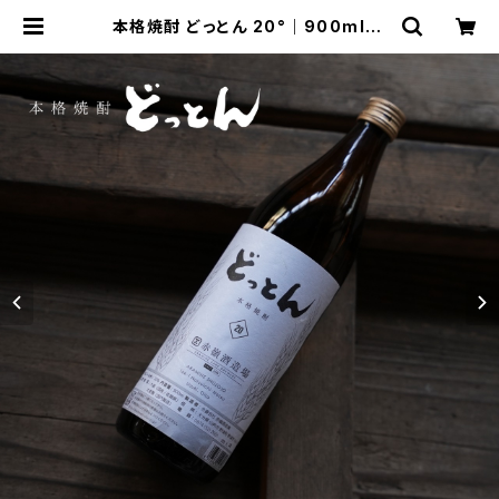
本格焼酎 どっとん 20°｜900ml【2
015年度 全国酒類コンクール 麦焼酎
部門 第1位受賞】 | 赤嶺酒造場 - ON
LINE SHOP