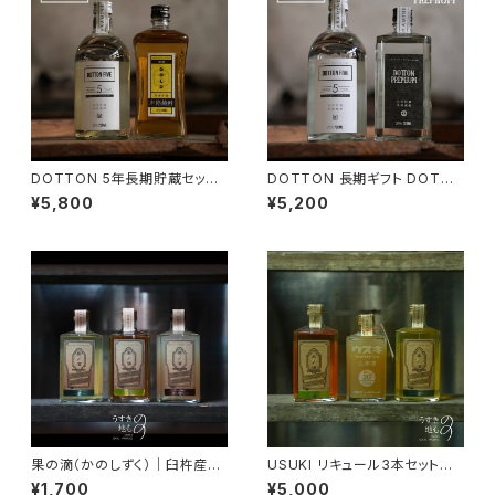
DOTTON 5年長期貯蔵セット
DOTTON 長期ギフト DOTTO
｜DOTTON FIVE ＋ DOTTO
N FIVE/DOTTON PREMIUM
¥5,800
¥5,200
N GOLD【樫樽熟成・飲み比べ】
720ml × 2本
果の滴（かのしずく）｜臼杵産果
USUKI リキュール3本セット｜
実リキュール【梅／かぼす／キウ
果の滴（梅・かぼす）＋ 臼杵生姜
¥1,700
¥5,000