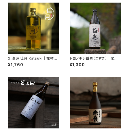
無濾過 佳月 Katsuki｜樫樽仕
トヨノホシ益喜（ますき）｜常圧
込み・長期熟成プレミアム焼酎
蒸留・本格焼酎 25度 900ml
¥1,760
¥1,300
25度 720ml
【香ばしい・濃厚】