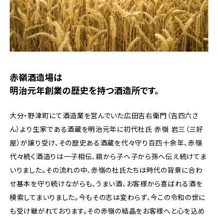
赤嶺酒造場は
明治元年創業の歴史を持つ酒造所です。
大分・野津町にて酒造業を営んでいた広田吉右衛門（吉四六さ
ん）より生家である酒蔵を明治元年に初代杜氏 赤嶺 岩三（三好
屋）が譲り受け、その歴史ある酒蔵を代々守り百四十余年、赤嶺
代々続く酒造りは一子相伝、親から子へ子から孫へ伝え続けてま
いりました。その流れの中、赤嶺の杜氏たちは時代の背景に合わ
せ基本を守り続けながらも、うまい酒、お客様から喜ばれる酒を
模索してまいりました。今もその志は変わらず、今この令和の世に
も受け継がれております。その赤嶺の結晶をお客様へと心を込め