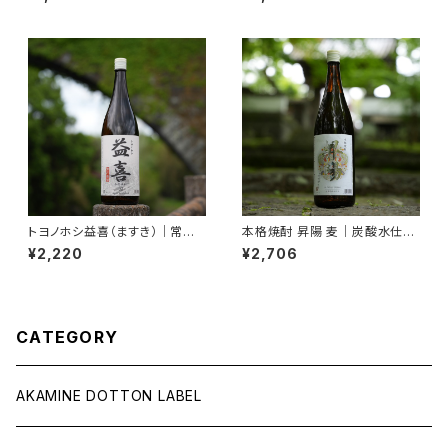
イ】USUKI Liqueur 500ml
酒【飲み比べ・ギフト】
トヨノホシ益喜（ますき）｜常圧
本格焼酎 昇陽 麦｜炭酸水仕立
蒸留・本格焼酎 25度 1800ml
て・爽快クリアな味わい【食中酒
¥2,220
¥2,706
【香ばしい・濃厚】
に最適】1800ml
CATEGORY
AKAMINE DOTTON LABEL