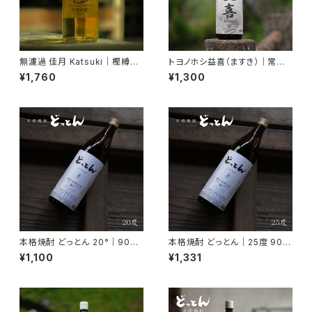
無濾過 佳月 Katsuki｜樫樽仕
トヨノホシ益喜（ますき）｜常圧
込み・長期熟成プレミアム焼酎
蒸留・本格焼酎 25度 900ml
¥1,760
¥1,300
25度 720ml
【香ばしい・濃厚】
本格焼酎 どっとん 20°｜900
本格焼酎 どっとん｜25度 900
ml【2015年度 全国酒類コンク
ml【2015年度 全国酒類コンク
¥1,100
¥1,331
ール 麦焼酎部門 第1位受賞】
ール 麦焼酎部門 第1位受賞】