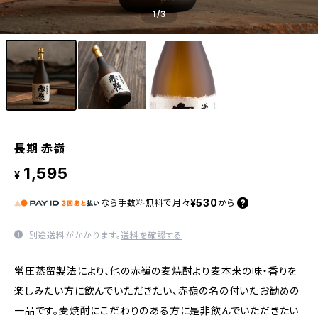
1
/3
長期 赤嶺
1,595
¥
¥530
なら
手数料無料で
月々
から
別途送料がかかります。
送料を確認する
常圧蒸留製法により、他の赤嶺の麦焼酎より麦本来の味・香りを
楽しみたい方に飲んでいただきたい、赤嶺の名の付いたお勧めの
一品です。麦焼酎にこだわりのある方に是非飲んでいただきたい