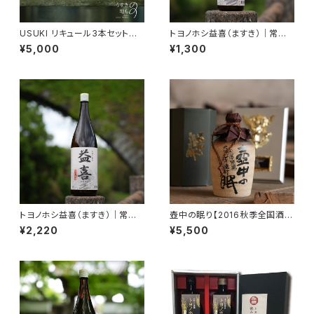
USUKI リキュール3本セット｜
トヨノホシ益喜（ますき）｜常圧
果の滴（梅・かぼす）＋ 臼杵生姜
蒸留・本格焼酎 25度 900ml
¥5,000
¥1,300
酒【飲み比べ・ギフト】
【香ばしい・濃厚】
トヨノホシ益喜（ますき）｜常圧
壺中の眠り【2016秋季全国酒類
蒸留・本格焼酎 25度 1800ml
コンクール・麦焼酎部門/特賞・
¥2,220
¥5,500
【香ばしい・濃厚】
第1位受賞】