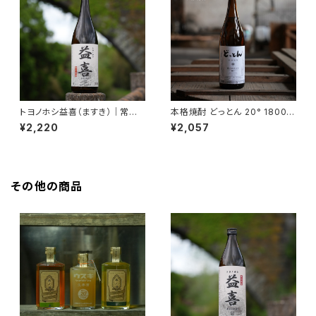
トヨノホシ益喜（ますき）｜常圧
本格焼酎 どっとん 20° 1800m
蒸留・本格焼酎 25度 1800ml
l【2015年度 全国酒類コンクー
¥2,220
¥2,057
【香ばしい・濃厚】
ル 麦焼酎部門 第1位受賞】
その他の商品