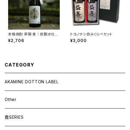
本格焼酎 昇陽 麦｜炭酸水仕立
トヨノホシ呑みくらべセット
て・爽快クリアな味わい【食中酒
¥2,706
¥3,000
に最適】1800ml
CATEGORY
AKAMINE DOTTON LABEL
Other
壺SERIES