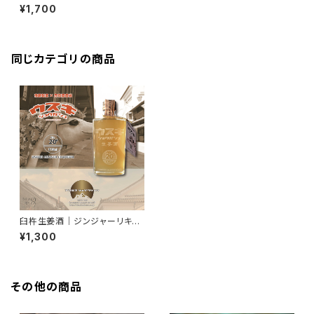
実リキュール【梅／かぼす／キウ
¥1,700
イ】USUKI Liqueur 500ml
同じカテゴリの商品
臼杵生姜酒｜ジンジャーリキュ
ール｜大分・臼杵産生姜使用
¥1,300
その他の商品