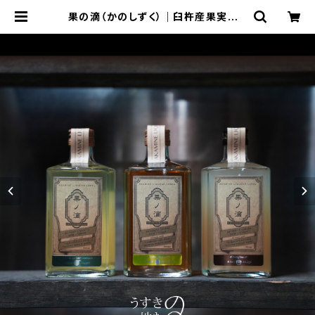
果の滴（かのしずく）｜臼杵産果実リキ
ュール【梅／かぼす／キウイ】USUKI
Liqueur 500ml | 赤嶺酒造場 - O
NLINE SHOP