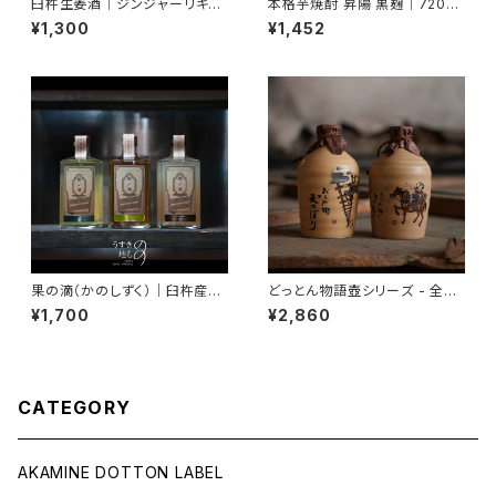
臼杵生姜酒｜ジンジャーリキュ
本格芋焼酎 昇陽 黒麹｜720ml
ール｜大分・臼杵産生姜使用
常圧・減圧ブレンド 25度【香り
¥1,300
¥1,452
豊か・まろやか】
果の滴（かのしずく）｜臼杵産果
どっとん物語壺シリーズ - 全２
実リキュール【梅／かぼす／キウ
種類【受注生産 納期：最大1ヶ
¥1,700
¥2,860
イ】USUKI Liqueur 500ml
月】
CATEGORY
AKAMINE DOTTON LABEL