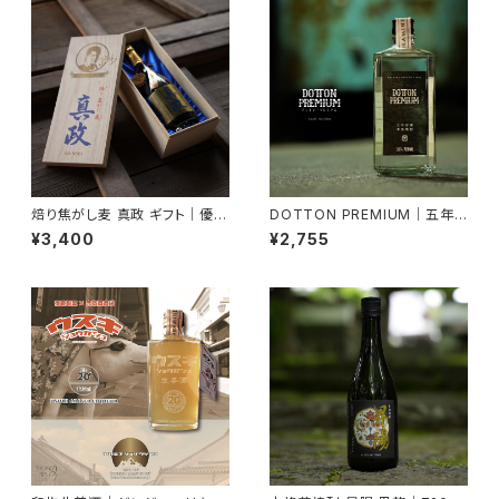
焙り焦がし麦 真政 ギフト｜優等
DOTTON PREMIUM｜五年
賞受賞【令和7年度 熊本国税
熟成・プレミアム麦焼酎 30度
¥3,400
¥2,755
局】麦焼酎・香ばしい贈り物 72
【芳醇・濃厚・贅沢仕上げ】720
0ml
ml