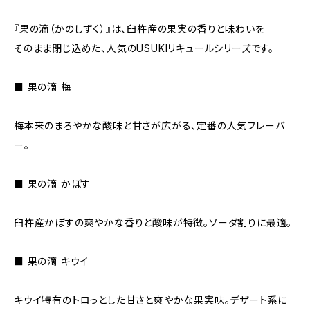
『果の滴（かのしずく）』は、臼杵産の果実の香りと味わいを
そのまま閉じ込めた、人気のUSUKIリキュールシリーズです。
■ 果の滴 梅
梅本来のまろやかな酸味と甘さが広がる、定番の人気フレーバ
ー。
■ 果の滴 かぼす
臼杵産かぼすの爽やかな香りと酸味が特徴。ソーダ割りに最適。
■ 果の滴 キウイ
キウイ特有のトロっとした甘さと爽やかな果実味。デザート系に