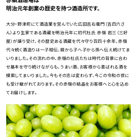
赤嶺酒造場は
明治元年創業の歴史を持つ酒造所です。
大分・野津町にて酒造業を営んでいた広田吉右衛門（吉四六さ
ん）より生家である酒蔵を明治元年に初代杜氏 赤嶺 岩三（三好
屋）が譲り受け、その歴史ある酒蔵を代々守り百四十余年、赤嶺
代々続く酒造りは一子相伝、親から子へ子から孫へ伝え続けてま
いりました。その流れの中、赤嶺の杜氏たちは時代の背景に合わ
せ基本を守り続けながらも、うまい酒、お客様から喜ばれる酒を
模索してまいりました。今もその志は変わらず、今この令和の世に
も受け継がれております。その赤嶺の結晶をお客様へと心を込め
てお届けします。