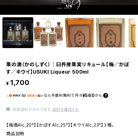
1
/6
果の滴（かのしずく）｜臼杵産果実リキュール【梅／かぼ
す／キウイ】USUKI Liqueur 500ml
1,700
¥
¥560
なら
手数料無料で
月々
から
別途送料がかかります。
送料を確認する
【梅酒Alc,20°】【かぼすAlc,25°】【キウイAlc,23°】３種。
商品説明