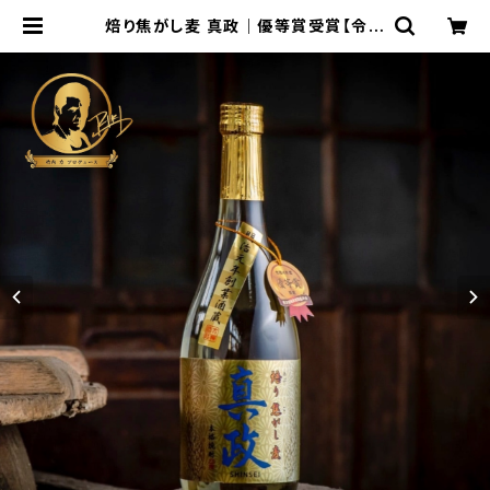
焙り焦がし麦 真政｜優等賞受賞【令和
4・7年度 熊本国税局】麦焼酎｜720
ml | 赤嶺酒造場 - ONLINE SHOP