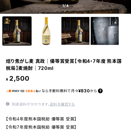
1
/4
焙り焦がし麦 真政｜優等賞受賞【令和4・7年度 熊本国
税局】麦焼酎｜720ml
2,500
¥
¥830
なら
手数料無料で
月々
から
別途送料がかかります。
送料を確認する
【令和4年度熊本国税局 優等賞 受賞】
【令和7年度熊本国税局 優等賞 受賞】