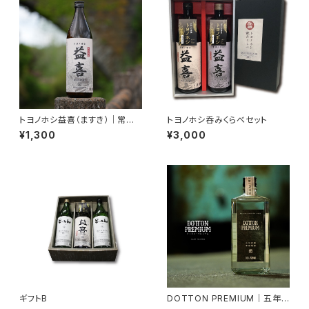
トヨノホシ益喜（ますき）｜常圧
トヨノホシ呑みくらべセット
蒸留・本格焼酎 25度 900ml
¥1,300
¥3,000
【香ばしい・濃厚】
ギフトB
DOTTON PREMIUM｜五年
熟成・プレミアム麦焼酎 30度