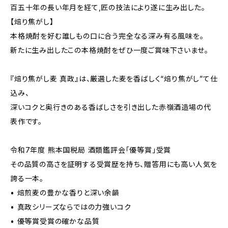
百五十年の長い年月を経て,匠の技法により遂に生み出した。
【焙り焦がし】
本格焼酎を好む誰しもの口に合う完全なる深み有る風味を。
新たに生み出したこの本格焼酎をぜひ一度ご賞味下さいませ。
『焙り焦がし麦 真政』は、厳選した麦を香ばしく“焙り焦がし”て仕
込み、
深いコクと奥行きのある香ばしさを引き出した赤嶺酒造場の代
表作です。
令和7年度 熊本国税局 酒類鑑評会「優等賞」受賞
その品質の高さを証明する受賞歴を持ち、贈答用にも高い人気を
誇る一本。
• 焙煎麦の豊かな香りと深い余韻
• 真政シリーズならではの力強いコク
• 優等賞受賞の確かな品質