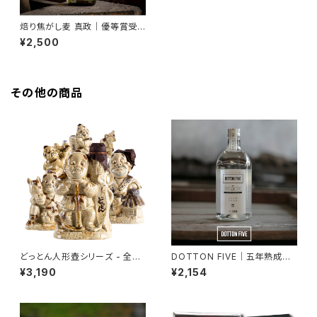
焙り焦がし麦 真政｜優等賞受
賞【令和4・7年度 熊本国税局】
¥2,500
麦焼酎｜720ml
その他の商品
どっとん人形壺シリーズ - 全3
DOTTON FIVE｜五年熟成麦
種類 【受注生産 納期：最大1
焼酎 25度｜赤嶺酒造場｜長期
¥3,190
¥2,154
ヶ月】
熟成・大分の本格焼酎